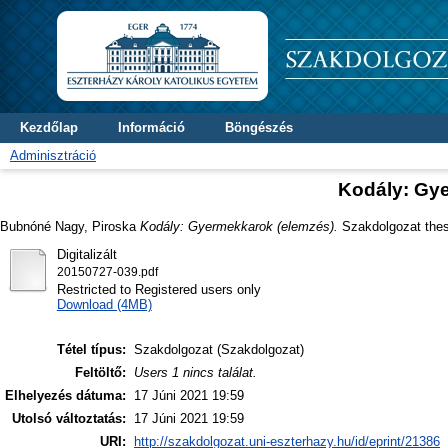
Kezdőlap
Információ
Böngészés
Adminisztráció
Kodály: Gy
Bubnóné Nagy, Piroska
Kodály: Gyermekkarok (elemzés).
Szakdolgozat thesi
Digitalizált
20150727-039.pdf
Restricted to Registered users only
Download (4MB)
Tétel típus:
Szakdolgozat (Szakdolgozat)
Feltöltő:
Users 1 nincs találat.
Elhelyezés dátuma:
17 Júni 2021 19:59
Utolsó változtatás:
17 Júni 2021 19:59
URI:
http://szakdolgozat.uni-eszterhazy.hu/id/eprint/21386