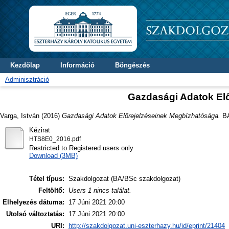
Kezdőlap
Információ
Böngészés
Adminisztráció
Gazdasági Adatok El
Varga, István
(2016)
Gazdasági Adatok Előrejelzéseinek Megbízhatósága.
BA
Kézirat
HTS8E0_2016.pdf
Restricted to Registered users only
Download (3MB)
Tétel típus:
Szakdolgozat (BA/BSc szakdolgozat)
Feltöltő:
Users 1 nincs találat.
Elhelyezés dátuma:
17 Júni 2021 20:00
Utolsó változtatás:
17 Júni 2021 20:00
URI:
http://szakdolgozat.uni-eszterhazy.hu/id/eprint/21404