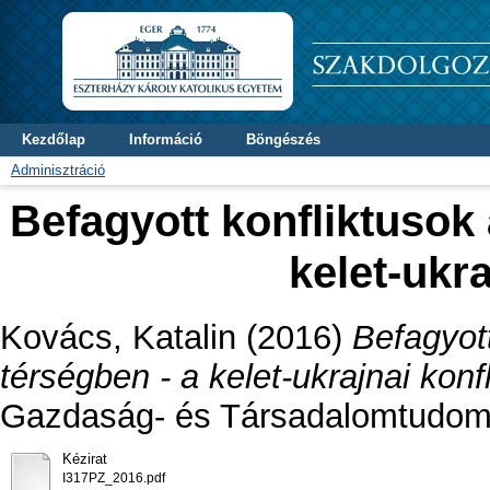
Kezdőlap
Információ
Böngészés
Adminisztráció
Befagyott konfliktusok 
kelet-ukra
Kovács, Katalin
(2016)
Befagyott
térségben - a kelet-ukrajnai konfl
Gazdaság- és Társadalomtudomá
Kézirat
I317PZ_2016.pdf