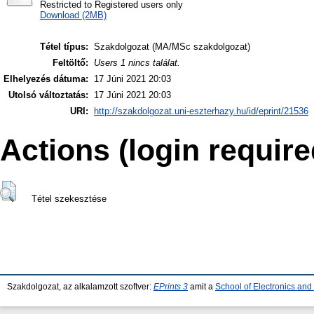
Restricted to Registered users only
Download (2MB)
Tétel típus:
Szakdolgozat (MA/MSc szakdolgozat)
Feltöltő:
Users 1 nincs találat.
Elhelyezés dátuma:
17 Júni 2021 20:03
Utolsó változtatás:
17 Júni 2021 20:03
URI:
http://szakdolgozat.uni-eszterhazy.hu/id/eprint/21536
Actions (login require
Tétel szekesztése
Szakdolgozat, az alkalamzott szoftver:
EPrints 3
amit a
School of Electronics an