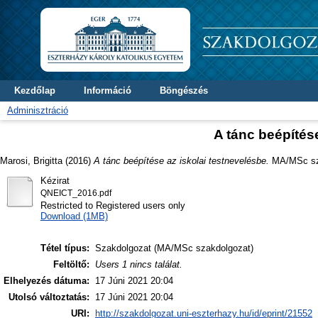
Kezdőlap
Információ
Böngészés
Adminisztráció
A tánc beépítés
Marosi, Brigitta
(2016)
A tánc beépítése az iskolai testnevelésbe.
MA/MSc sza
Kézirat
QNEICT_2016.pdf
Restricted to Registered users only
Download (1MB)
Tétel típus:
Szakdolgozat (MA/MSc szakdolgozat)
Feltöltő:
Users 1 nincs találat.
Elhelyezés dátuma:
17 Júni 2021 20:04
Utolsó változtatás:
17 Júni 2021 20:04
URI:
http://szakdolgozat.uni-eszterhazy.hu/id/eprint/21552