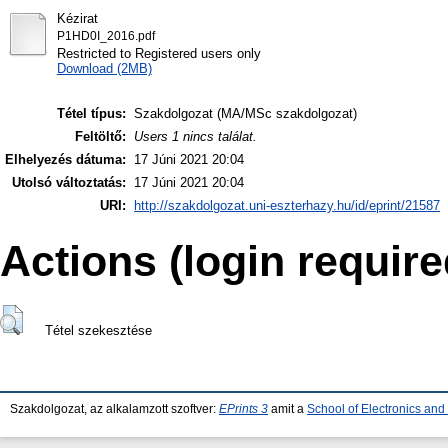
Kézirat
P1HD0I_2016.pdf
Restricted to Registered users only
Download (2MB)
Tétel típus:
Szakdolgozat (MA/MSc szakdolgozat)
Feltöltő:
Users 1 nincs találat.
Elhelyezés dátuma:
17 Júni 2021 20:04
Utolsó változtatás:
17 Júni 2021 20:04
URI:
http://szakdolgozat.uni-eszterhazy.hu/id/eprint/21587
Actions (login require
Tétel szekesztése
Szakdolgozat, az alkalamzott szoftver:
EPrints 3
amit a
School of Electronics an