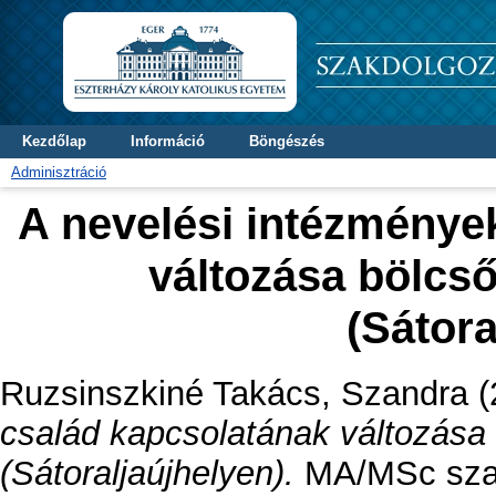
Kezdőlap
Információ
Böngészés
Adminisztráció
A nevelési intézménye
változása bölcső
(Sátora
Ruzsinszkiné Takács, Szandra
(
család kapcsolatának változása 
(Sátoraljaújhelyen).
MA/MSc szakd