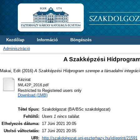
Kezdőlap
Információ
Böngészés
Adminisztráció
A Szakképzési Hídprogram 
Makai, Edit
(2016)
A Szakképzési Hídprogram szerepe a társadalmi integrác
Kézirat
IWL42P_2016.pdf
Restricted to Registered users only
Download (1MB)
Tétel típus:
Szakdolgozat (BA/BSc szakdolgozat)
Feltöltő:
Users 1 nincs találat.
Elhelyezés dátuma:
17 Júni 2021 20:05
Utolsó változtatás:
17 Júni 2021 20:05
URI:
http://szakdolgozat.uni-eszterhazy.hu/id/eprint/21591