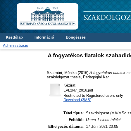
Kezdőlap
Információ
Böngészés
Adminisztráció
A fogyatékos fiatalok szabadid
Szatmári, Mónika
(2016)
A fogyatékos fiatalok s
szakdolgozat thesis, Pedagógiai Kar.
Kézirat
EVL2N7_2016.pdf
Restricted to Registered users only
Download (3MB)
Tétel típus:
Szakdolgozat (MA/MSc sz
Feltöltő:
Users 1 nincs találat.
Elhelyezés dátuma:
17 Júni 2021 20:05