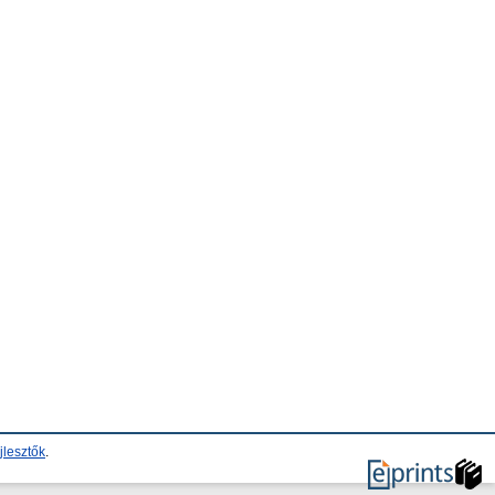
jlesztők
.