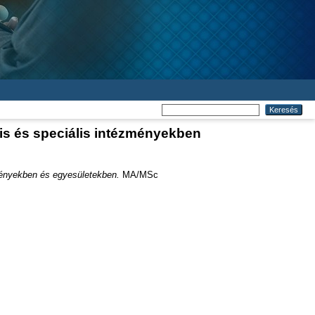
lis és speciális intézményekben
zményekben és egyesületekben.
MA/MSc