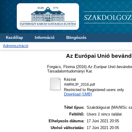
Kezdőlap
Információ
Böngészés
Adminisztráció
Az Európai Unió bevándo
Forgács, Florina
(2016)
Az Európai Unió bevándorl
Társadalomtudományi Kar.
Kézirat
AWRKJP_2016.pdf
Restricted to Registered users only
Download (1MB)
Tétel típus:
Szakdolgozat (MA/MSc sz
Feltöltő:
Users 1 nincs találat.
Elhelyezés dátuma:
17 Júni 2021 20:05
Utolsó változtatás:
17 Júni 2021 20:05