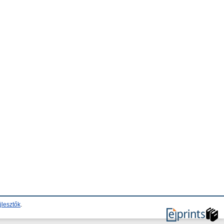
jlesztők
.