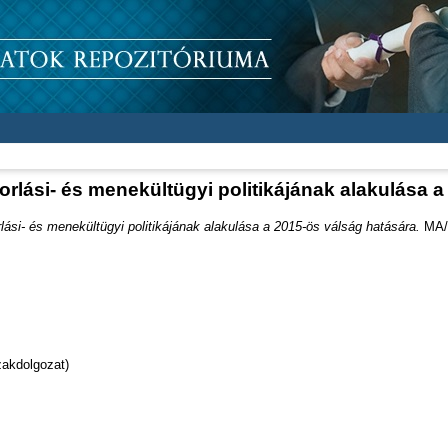
rlási- és menekültügyi politikájának alakulása a
ási- és menekültügyi politikájának alakulása a 2015-ös válság hatására.
MA/M
akdolgozat)