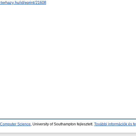
zterhazy.hu/id/eprint/21608
d Computer Science
, University of Southampton fejlesztett.
További információk és fe