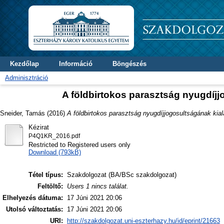
Kezdőlap
Információ
Böngészés
Adminisztráció
A földbirtokos parasztság nyugdíj
Sneider, Tamás
(2016)
A földbirtokos parasztság nyugdíjjogosultságának ki
Kézirat
P4Q1KR_2016.pdf
Restricted to Registered users only
Download (793kB)
Tétel típus:
Szakdolgozat (BA/BSc szakdolgozat)
Feltöltő:
Users 1 nincs találat.
Elhelyezés dátuma:
17 Júni 2021 20:06
Utolsó változtatás:
17 Júni 2021 20:06
URI:
http://szakdolgozat.uni-eszterhazy.hu/id/eprint/21663