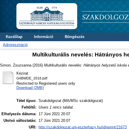
Kezdőlap
Információ
Böngészés
Adminisztráció
Multikulturális nevelés: Hátrányos 
Simon, Zsuzsanna
(2016)
Multikulturális nevelés: Hátrányos helyzetű isko
Kézirat
G4BWDE_2016.pdf
Restricted to Registered users only
Download (2MB)
Tétel típus:
Szakdolgozat (MA/MSc szakdolgozat)
Feltöltő:
Users 1 nincs találat.
Elhelyezés dátuma:
17 Júni 2021 20:07
Utolsó változtatás:
17 Júni 2021 20:07
URI:
http://szakdolgozat.uni-eszterhazy.hu/id/eprint/21673