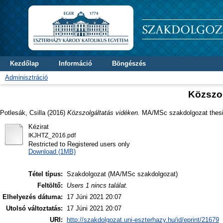
Kezdőlap
Információ
Böngészés
Adminisztráció
Közszol
Potlesák, Csilla
(2016)
Közszolgáltatás vidéken.
MA/MSc szakdolgozat thesis,
Kézirat
IKJHTZ_2016.pdf
Restricted to Registered users only
Download (1MB)
Tétel típus:
Szakdolgozat (MA/MSc szakdolgozat)
Feltöltő:
Users 1 nincs találat.
Elhelyezés dátuma:
17 Júni 2021 20:07
Utolsó változtatás:
17 Júni 2021 20:07
URI:
http://szakdolgozat.uni-eszterhazy.hu/id/eprint/21679