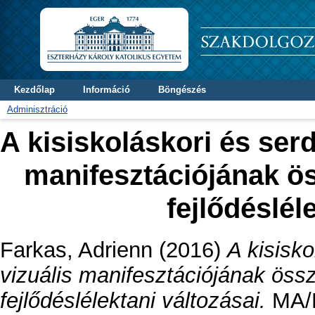
Kezdőlap
Információ
Böngészés
Adminisztráció
A kisiskoláskori és serd
manifesztációjának ö
fejlődéslél
Farkas, Adrienn
(2016)
A kisisko
vizuális manifesztációjának öss
fejlődéslélektani változásai.
MA/M