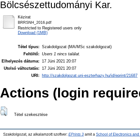
Bölcsészettudományi Kar.
Kézirat
BRRSNH_2016.pdf
Restricted to Registered users only
Download (1MB)
Tétel típus:
Szakdolgozat (MA/MSc szakdolgozat)
Feltöltő:
Users 1 nincs találat.
Elhelyezés dátuma:
17 Júni 2021 20:07
Utolsó változtatás:
17 Júni 2021 20:07
URI:
http://szakdolgozat.uni-eszterhazy.hu/id/eprint/21687
Actions (login require
Tétel szekesztése
Szakdolgozat, az alkalamzott szoftver:
EPrints 3
amit a
School of Electronics an