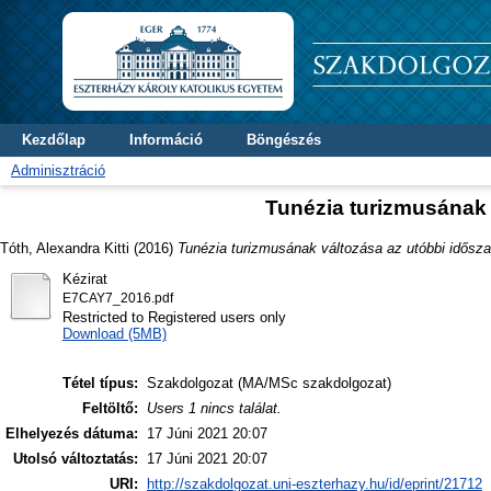
Kezdőlap
Információ
Böngészés
Adminisztráció
Tunézia turizmusának 
Tóth, Alexandra Kitti
(2016)
Tunézia turizmusának változása az utóbbi idősz
Kézirat
E7CAY7_2016.pdf
Restricted to Registered users only
Download (5MB)
Tétel típus:
Szakdolgozat (MA/MSc szakdolgozat)
Feltöltő:
Users 1 nincs találat.
Elhelyezés dátuma:
17 Júni 2021 20:07
Utolsó változtatás:
17 Júni 2021 20:07
URI:
http://szakdolgozat.uni-eszterhazy.hu/id/eprint/21712