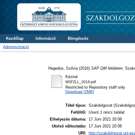
Kezdőlap
Információ
Böngészés
Adminisztráció
Hegedüs, Szilvia
(2016)
SAP QM felületen.
Szakd
Kézirat
MSFZLL_2016.pdf
Restricted to Repository staff only
Download (2MB)
Tétel típus:
Szakdolgozat (Szakdolgoz
Feltöltő:
Users 1 nincs találat.
Elhelyezés dátuma:
17 Júni 2021 20:08
Utolsó változtatás:
17 Júni 2021 20:08
URI:
http://szakdolgozat.uni-es