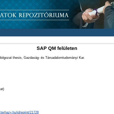
SAP QM felületen
olgozat thesis, Gazdaság- és Társadalomtudományi Kar.
at)
zterhazy.hu/id/eprint/21728