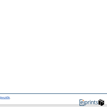
jlesztők
.