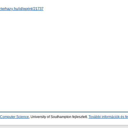
zterhazy.hu/id/eprint/21737
d Computer Science
, University of Southampton fejlesztett.
További információk és fe