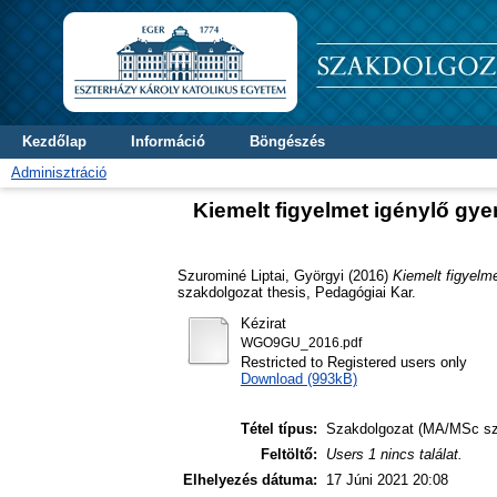
Kezdőlap
Információ
Böngészés
Adminisztráció
Kiemelt figyelmet igénylő gy
Szurominé Liptai, Györgyi
(2016)
Kiemelt figyelm
szakdolgozat thesis, Pedagógiai Kar.
Kézirat
WGO9GU_2016.pdf
Restricted to Registered users only
Download (993kB)
Tétel típus:
Szakdolgozat (MA/MSc sz
Feltöltő:
Users 1 nincs találat.
Elhelyezés dátuma:
17 Júni 2021 20:08