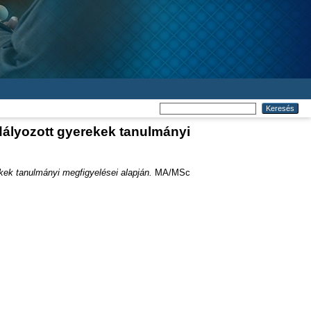
dályozott gyerekek tanulmányi
kek tanulmányi megfigyelései alapján.
MA/MSc