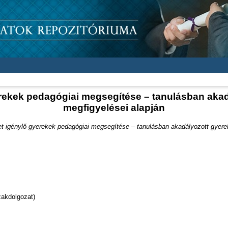
erekek pedagógiai megsegítése – tanulásban aka
megfigyelései alapján
et igénylő gyerekek pedagógiai megsegítése – tanulásban akadályozott gyere
akdolgozat)