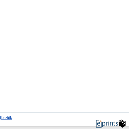
jlesztők
.