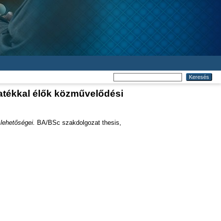
atékkal élők közművelődési
lehetőségei.
BA/BSc szakdolgozat thesis,