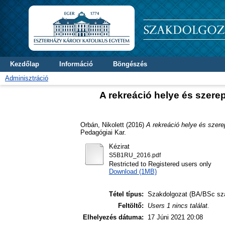
Kezdőlap
Információ
Böngészés
Adminisztráció
A rekreáció helye és szer
Orbán, Nikolett
(2016)
A rekreáció helye és szer
Pedagógiai Kar.
Kézirat
S5B1RU_2016.pdf
Restricted to Registered users only
Download (1MB)
Tétel típus:
Szakdolgozat (BA/BSc sz
Feltöltő:
Users 1 nincs találat.
Elhelyezés dátuma:
17 Júni 2021 20:08