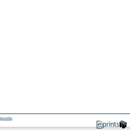
jlesztők
.