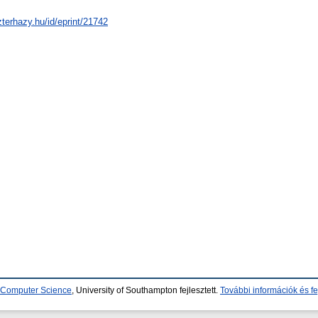
zterhazy.hu/id/eprint/21742
d Computer Science
, University of Southampton fejlesztett.
További információk és fe