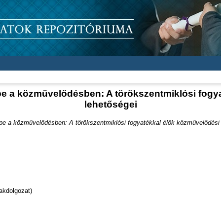
epe a közművelődésben: A törökszentmiklósi fogy
lehetőségei
epe a közművelődésben: A törökszentmiklósi fogyatékkal élők közművelődési 
akdolgozat)