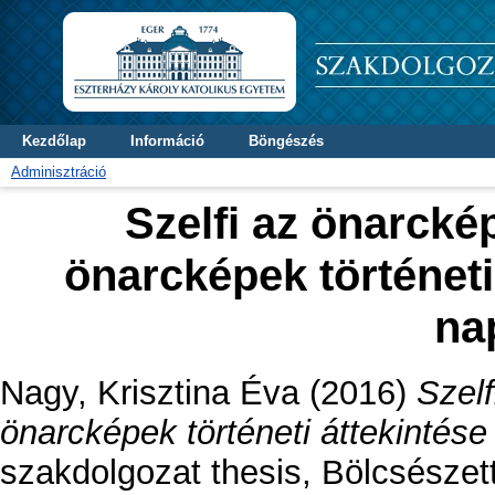
Kezdőlap
Információ
Böngészés
Adminisztráció
Szelfi az önarcké
önarcképek történeti
na
Nagy, Krisztina Éva
(2016)
Szel
önarcképek történeti áttekintése
szakdolgozat thesis, Bölcsészet