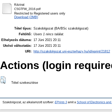
Kézirat
C5GTFW_2016.pdf
Restricted to Registered users only
Download (2MB)
Tétel típus:
Szakdolgozat (BA/BSc szakdolgozat)
Feltöltő:
Users 1 nincs találat.
Elhelyezés dátuma:
17 Júni 2021 20:11
Utolsó változtatás:
17 Júni 2021 20:11
URI:
http://szakdolgozat.uni-eszterhazy.hu/id/eprint/21812
Actions (login require
Tétel szekesztése
Szakdolgozat, az alkalamzott szoftver:
EPrints 3
amit a
School of Electronics an