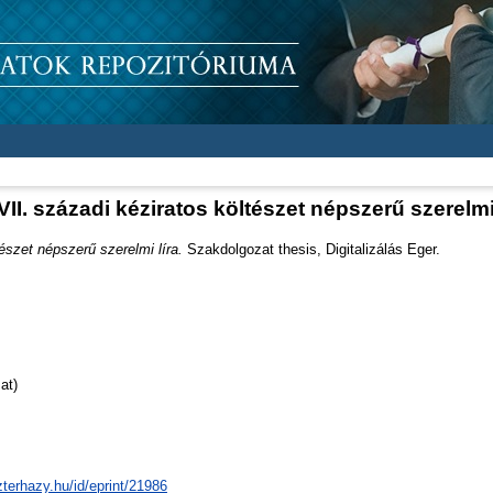
VII. századi kéziratos költészet népszerű szerelmi 
észet népszerű szerelmi líra.
Szakdolgozat thesis, Digitalizálás Eger.
at)
zterhazy.hu/id/eprint/21986