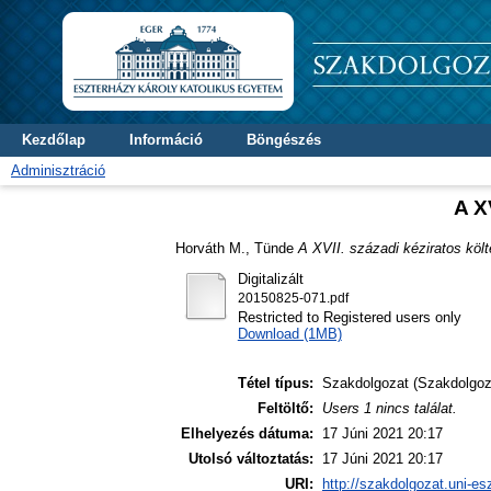
Kezdőlap
Információ
Böngészés
Adminisztráció
A X
Horváth M., Tünde
A XVII. századi kéziratos költ
Digitalizált
20150825-071.pdf
Restricted to Registered users only
Download (1MB)
Tétel típus:
Szakdolgozat (Szakdolgoz
Feltöltő:
Users 1 nincs találat.
Elhelyezés dátuma:
17 Júni 2021 20:17
Utolsó változtatás:
17 Júni 2021 20:17
URI:
http://szakdolgozat.uni-es