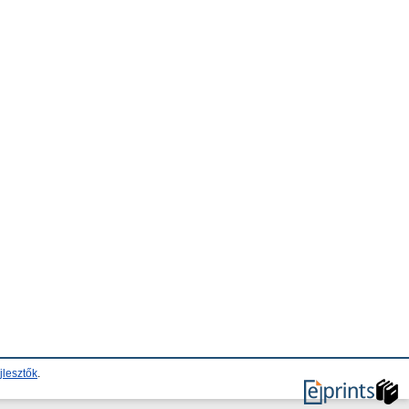
jlesztők
.