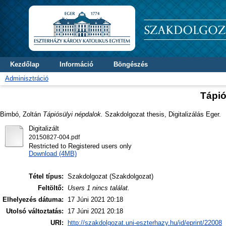
Kezdőlap
Információ
Böngészés
Adminisztráció
Tápió
Bimbó, Zoltán
Tápiósülyi népdalok.
Szakdolgozat thesis, Digitalizálás Eger.
Digitalizált
20150827-004.pdf
Restricted to Registered users only
Download (4MB)
Tétel típus:
Szakdolgozat (Szakdolgozat)
Feltöltő:
Users 1 nincs találat.
Elhelyezés dátuma:
17 Júni 2021 20:18
Utolsó változtatás:
17 Júni 2021 20:18
URI:
http://szakdolgozat.uni-eszterhazy.hu/id/eprint/22008