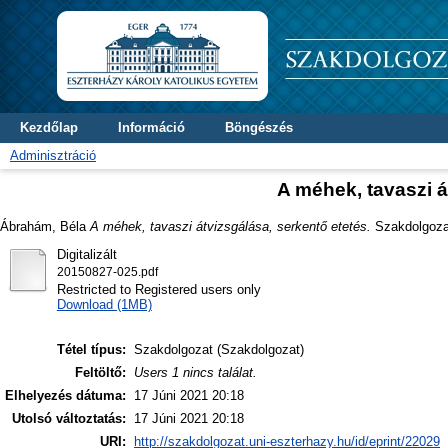
Kezdőlap
Információ
Böngészés
Adminisztráció
A méhek, tavaszi á
Ábrahám, Béla
A méhek, tavaszi átvizsgálása, serkentő etetés.
Szakdolgozat 
Digitalizált
20150827-025.pdf
Restricted to Registered users only
Download (1MB)
Tétel típus:
Szakdolgozat (Szakdolgozat)
Feltöltő:
Users 1 nincs találat.
Elhelyezés dátuma:
17 Júni 2021 20:18
Utolsó változtatás:
17 Júni 2021 20:18
URI:
http://szakdolgozat.uni-eszterhazy.hu/id/eprint/22029