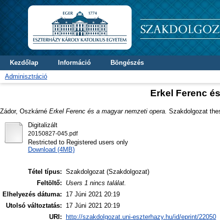
Kezdőlap
Információ
Böngészés
Adminisztráció
Erkel Ferenc é
Zádor, Oszkárné
Erkel Ferenc és a magyar nemzeti opera.
Szakdolgozat thesi
Digitalizált
20150827-045.pdf
Restricted to Registered users only
Download (4MB)
Tétel típus:
Szakdolgozat (Szakdolgozat)
Feltöltő:
Users 1 nincs találat.
Elhelyezés dátuma:
17 Júni 2021 20:19
Utolsó változtatás:
17 Júni 2021 20:19
URI:
http://szakdolgozat.uni-eszterhazy.hu/id/eprint/22050