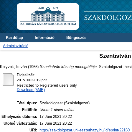
Kezdőlap
Információ
Böngészés
Adminisztráció
Szentistván
Kolyvok, István
(1965)
Szentistván község monográfiája.
Szakdolgozat thesis
Digitalizált
20151002-019.pdf
Restricted to Registered users only
Download (5MB)
Tétel típus:
Szakdolgozat (Szakdolgozat)
Feltöltő:
Users 1 nincs találat.
Elhelyezés dátuma:
17 Júni 2021 20:22
Utolsó változtatás:
17 Júni 2021 20:22
URI:
http://szakdolgozat.uni-eszterhazy.hu/id/eprint/22160