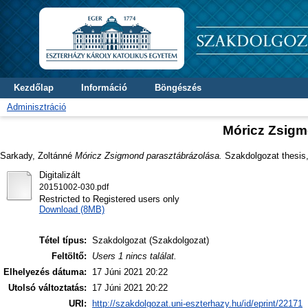
Kezdőlap
Információ
Böngészés
Adminisztráció
Móricz Zsigm
Sarkady, Zoltánné
Móricz Zsigmond parasztábrázolása.
Szakdolgozat thesis, 
Digitalizált
20151002-030.pdf
Restricted to Registered users only
Download (8MB)
Tétel típus:
Szakdolgozat (Szakdolgozat)
Feltöltő:
Users 1 nincs találat.
Elhelyezés dátuma:
17 Júni 2021 20:22
Utolsó változtatás:
17 Júni 2021 20:22
URI:
http://szakdolgozat.uni-eszterhazy.hu/id/eprint/22171