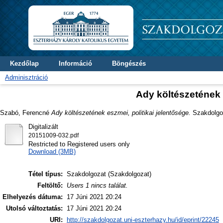
Kezdőlap
Információ
Böngészés
Adminisztráció
Ady költészetének 
Szabó, Ferencné
Ady költészetének eszmei, politikai jelentősége.
Szakdolgoza
Digitalizált
20151009-032.pdf
Restricted to Registered users only
Download (3MB)
Tétel típus:
Szakdolgozat (Szakdolgozat)
Feltöltő:
Users 1 nincs találat.
Elhelyezés dátuma:
17 Júni 2021 20:24
Utolsó változtatás:
17 Júni 2021 20:24
URI:
http://szakdolgozat.uni-eszterhazy.hu/id/eprint/22245