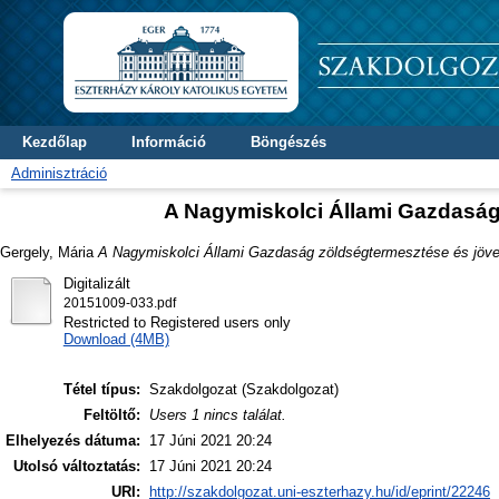
Kezdőlap
Információ
Böngészés
Adminisztráció
A Nagymiskolci Állami Gazdasá
Gergely, Mária
A Nagymiskolci Állami Gazdaság zöldségtermesztése és jöv
Digitalizált
20151009-033.pdf
Restricted to Registered users only
Download (4MB)
Tétel típus:
Szakdolgozat (Szakdolgozat)
Feltöltő:
Users 1 nincs találat.
Elhelyezés dátuma:
17 Júni 2021 20:24
Utolsó változtatás:
17 Júni 2021 20:24
URI:
http://szakdolgozat.uni-eszterhazy.hu/id/eprint/22246