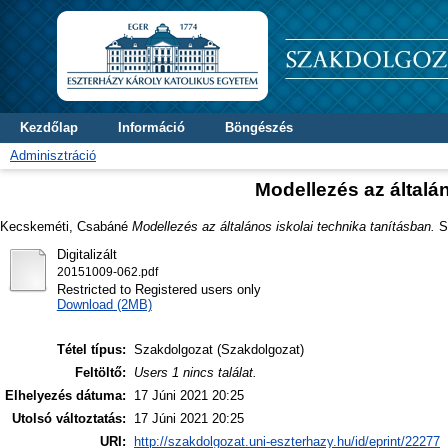
Kezdőlap
Információ
Böngészés
Adminisztráció
Modellezés az általá
Kecskeméti, Csabáné
Modellezés az általános iskolai technika tanításban.
Sz
Digitalizált
20151009-062.pdf
Restricted to Registered users only
Download (2MB)
Tétel típus:
Szakdolgozat (Szakdolgozat)
Feltöltő:
Users 1 nincs találat.
Elhelyezés dátuma:
17 Júni 2021 20:25
Utolsó változtatás:
17 Júni 2021 20:25
URI:
http://szakdolgozat.uni-eszterhazy.hu/id/eprint/22277