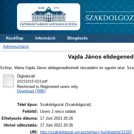
Kezdőlap
Információ
Böngészés
Adminisztráció
Vajda János elidegened
Szőnyi, Mária
Vajda János elidegenedésének társadalmi és egyéni okai.
Szak
Digitalizált
20151015-023.pdf
Restricted to Registered users only
Download (7MB)
Tétel típus:
Szakdolgozat (Szakdolgozat)
Feltöltő:
Users 1 nincs találat.
Elhelyezés dátuma:
17 Júni 2021 20:26
Utolsó változtatás:
17 Júni 2021 20:26
URI:
http://szakdolgozat.uni-eszterhazy.hu/id/eprint/22320