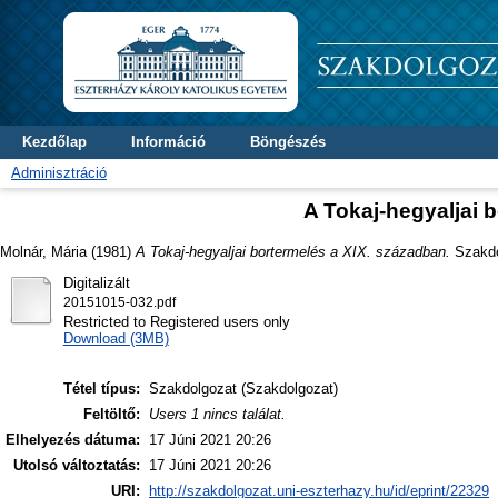
Kezdőlap
Információ
Böngészés
Adminisztráció
A Tokaj-hegyaljai 
Molnár, Mária
(1981)
A Tokaj-hegyaljai bortermelés a XIX. században.
Szakdol
Digitalizált
20151015-032.pdf
Restricted to Registered users only
Download (3MB)
Tétel típus:
Szakdolgozat (Szakdolgozat)
Feltöltő:
Users 1 nincs találat.
Elhelyezés dátuma:
17 Júni 2021 20:26
Utolsó változtatás:
17 Júni 2021 20:26
URI:
http://szakdolgozat.uni-eszterhazy.hu/id/eprint/22329