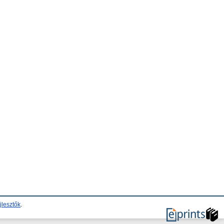
jlesztők
.