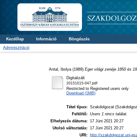
Kezdőlap
Információ
Böngészés
Adminisztráció
Antal, Ibolya
(1989)
Eger világi zenéje 1850 és 19
Digitalizált
20151015-047.pdf
Restricted to Registered users only
Download (1MB)
Tétel típus:
Szakdolgozat (Szakdolgoz
Feltöltő:
Users 1 nincs találat.
Elhelyezés dátuma:
17 Júni 2021 20:27
Utolsó változtatás:
17 Júni 2021 20:27
URI:
http://szakdolgozat.uni-es