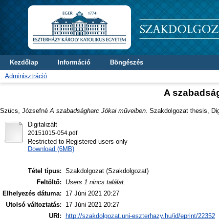
Kezdőlap
Információ
Böngészés
Adminisztráció
A szabadsá
Szücs, Józsefné
A szabadságharc Jókai műveiben.
Szakdolgozat thesis, Dig
Digitalizált
20151015-054.pdf
Restricted to Registered users only
Download (6MB)
Tétel típus:
Szakdolgozat (Szakdolgozat)
Feltöltő:
Users 1 nincs találat.
Elhelyezés dátuma:
17 Júni 2021 20:27
Utolsó változtatás:
17 Júni 2021 20:27
URI:
http://szakdolgozat.uni-eszterhazy.hu/id/eprint/22352