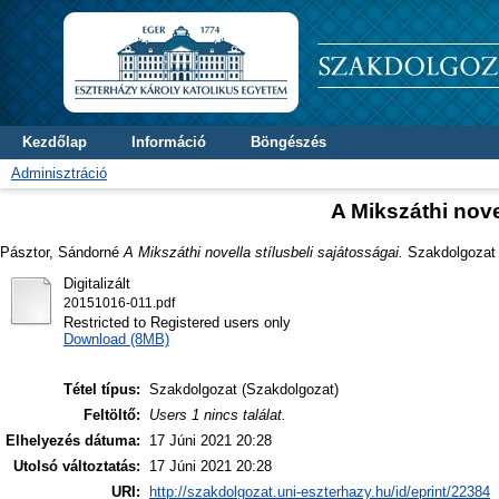
Kezdőlap
Információ
Böngészés
Adminisztráció
A Mikszáthi nove
Pásztor, Sándorné
A Mikszáthi novella stílusbeli sajátosságai.
Szakdolgozat t
Digitalizált
20151016-011.pdf
Restricted to Registered users only
Download (8MB)
Tétel típus:
Szakdolgozat (Szakdolgozat)
Feltöltő:
Users 1 nincs találat.
Elhelyezés dátuma:
17 Júni 2021 20:28
Utolsó változtatás:
17 Júni 2021 20:28
URI:
http://szakdolgozat.uni-eszterhazy.hu/id/eprint/22384