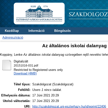
Kezdőlap
Információ
Böngészés
Adminisztráció
Az általános iskolai dalanyag
Koppány, Lenke
Az általános iskolai dalanyag szövegében rejlő nevelési leh
Digitalizált
20151016-031.pdf
Restricted to Registered users only
Download (4MB)
Tétel típus:
Szakdolgozat (Szakdolgozat)
Feltöltő:
Users 1 nincs találat.
Elhelyezés dátuma:
17 Júni 2021 20:29
Utolsó változtatás:
17 Júni 2021 20:29
URI:
http://szakdolgozat.uni-eszterhazy.hu/id/eprint/22406