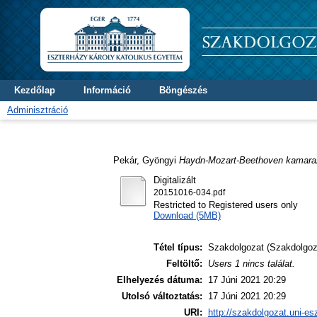
Kezdőlap
Információ
Böngészés
Adminisztráció
Pekár, Gyöngyi
Haydn-Mozart-Beethoven kamara
Digitalizált
20151016-034.pdf
Restricted to Registered users only
Download (5MB)
Tétel típus:
Szakdolgozat (Szakdolgoz
Feltöltő:
Users 1 nincs találat.
Elhelyezés dátuma:
17 Júni 2021 20:29
Utolsó változtatás:
17 Júni 2021 20:29
URI:
http://szakdolgozat.uni-es