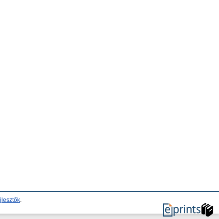
jlesztők
.