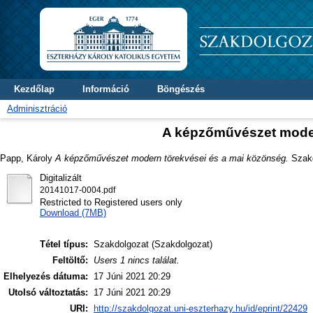
Kezdőlap
Információ
Böngészés
Adminisztráció
A képzőművészet moder
Papp, Károly
A képzőművészet modern törekvései és a mai közönség.
Szakd
Digitalizált
20141017-0004.pdf
Restricted to Registered users only
Download (7MB)
Tétel típus:
Szakdolgozat (Szakdolgozat)
Feltöltő:
Users 1 nincs találat.
Elhelyezés dátuma:
17 Júni 2021 20:29
Utolsó változtatás:
17 Júni 2021 20:29
URI:
http://szakdolgozat.uni-eszterhazy.hu/id/eprint/22429