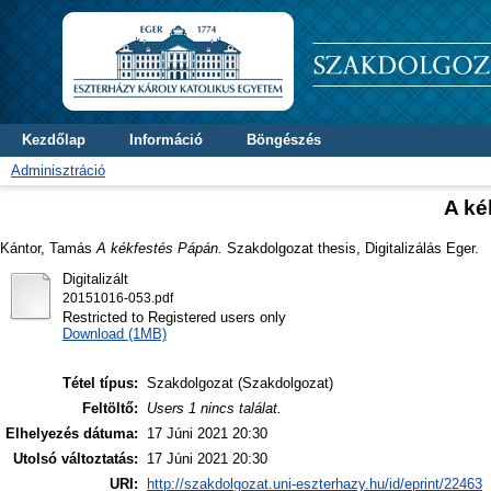
Kezdőlap
Információ
Böngészés
Adminisztráció
A ké
Kántor, Tamás
A kékfestés Pápán.
Szakdolgozat thesis, Digitalizálás Eger.
Digitalizált
20151016-053.pdf
Restricted to Registered users only
Download (1MB)
Tétel típus:
Szakdolgozat (Szakdolgozat)
Feltöltő:
Users 1 nincs találat.
Elhelyezés dátuma:
17 Júni 2021 20:30
Utolsó változtatás:
17 Júni 2021 20:30
URI:
http://szakdolgozat.uni-eszterhazy.hu/id/eprint/22463