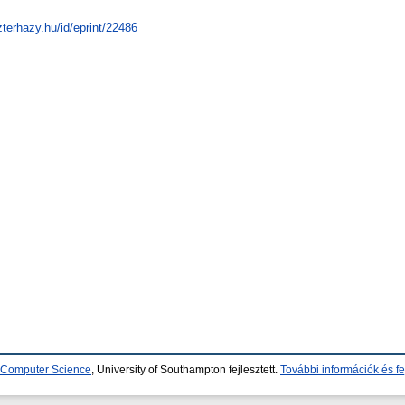
zterhazy.hu/id/eprint/22486
d Computer Science
, University of Southampton fejlesztett.
További információk és fe