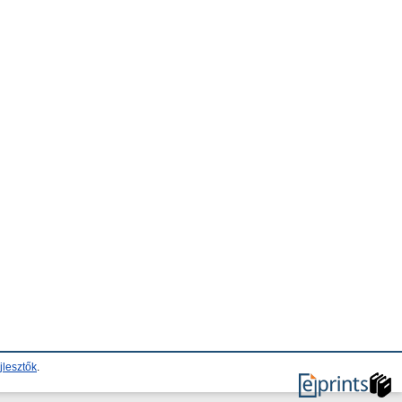
jlesztők
.