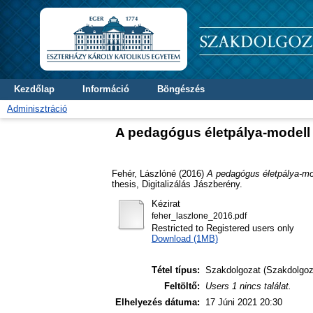
Kezdőlap
Információ
Böngészés
Adminisztráció
A pedagógus életpálya-modell 
Fehér, Lászlóné
(2016)
A pedagógus életpálya-mod
thesis, Digitalizálás Jászberény.
Kézirat
feher_laszlone_2016.pdf
Restricted to Registered users only
Download (1MB)
Tétel típus:
Szakdolgozat (Szakdolgoz
Feltöltő:
Users 1 nincs találat.
Elhelyezés dátuma:
17 Júni 2021 20:30