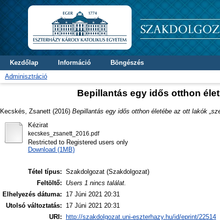
Kezdőlap
Információ
Böngészés
Adminisztráció
Bepillantás egy idős otthon éle
Kecskés, Zsanett
(2016)
Bepillantás egy idős otthon életébe az ott lakók „s
Kézirat
kecskes_zsanett_2016.pdf
Restricted to Registered users only
Download (1MB)
Tétel típus:
Szakdolgozat (Szakdolgozat)
Feltöltő:
Users 1 nincs találat.
Elhelyezés dátuma:
17 Júni 2021 20:31
Utolsó változtatás:
17 Júni 2021 20:31
URI:
http://szakdolgozat.uni-eszterhazy.hu/id/eprint/22514