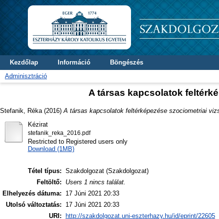
Kezdőlap
Információ
Böngészés
Adminisztráció
A társas kapcsolatok feltérk
Stefanik, Réka
(2016)
A társas kapcsolatok feltérképezése szociometriai vizs
Kézirat
stefanik_reka_2016.pdf
Restricted to Registered users only
Download (1MB)
Tétel típus:
Szakdolgozat (Szakdolgozat)
Feltöltő:
Users 1 nincs találat.
Elhelyezés dátuma:
17 Júni 2021 20:33
Utolsó változtatás:
17 Júni 2021 20:33
URI:
http://szakdolgozat.uni-eszterhazy.hu/id/eprint/22605