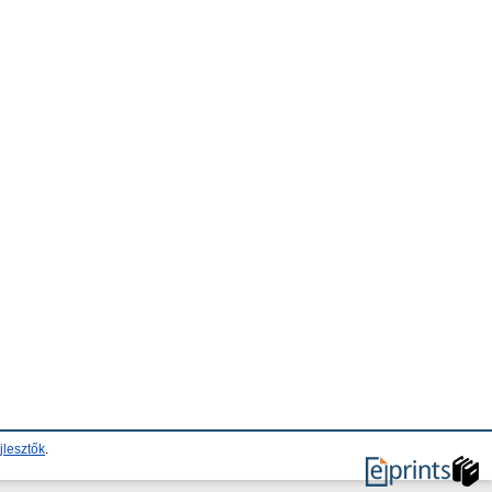
jlesztők
.