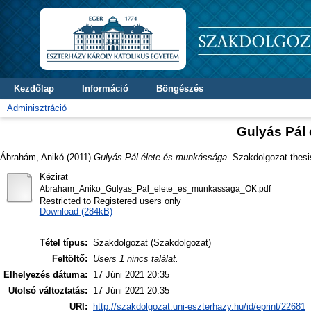
Kezdőlap
Információ
Böngészés
Adminisztráció
Gulyás Pál
Ábrahám, Anikó
(2011)
Gulyás Pál élete és munkássága.
Szakdolgozat thesis
Kézirat
Abraham_Aniko_Gulyas_Pal_elete_es_munkassaga_OK.pdf
Restricted to Registered users only
Download (284kB)
Tétel típus:
Szakdolgozat (Szakdolgozat)
Feltöltő:
Users 1 nincs találat.
Elhelyezés dátuma:
17 Júni 2021 20:35
Utolsó változtatás:
17 Júni 2021 20:35
URI:
http://szakdolgozat.uni-eszterhazy.hu/id/eprint/22681