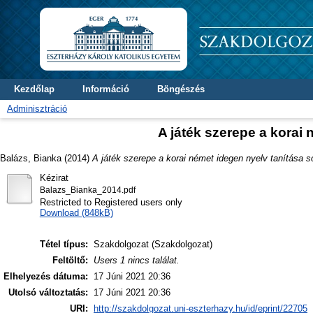
Kezdőlap
Információ
Böngészés
Adminisztráció
A játék szerepe a korai
Balázs, Bianka
(2014)
A játék szerepe a korai német idegen nyelv tanítása s
Kézirat
Balazs_Bianka_2014.pdf
Restricted to Registered users only
Download (848kB)
Tétel típus:
Szakdolgozat (Szakdolgozat)
Feltöltő:
Users 1 nincs találat.
Elhelyezés dátuma:
17 Júni 2021 20:36
Utolsó változtatás:
17 Júni 2021 20:36
URI:
http://szakdolgozat.uni-eszterhazy.hu/id/eprint/22705