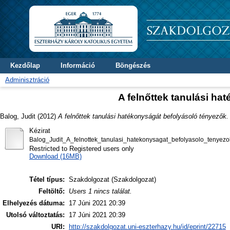
Kezdőlap
Információ
Böngészés
Adminisztráció
A felnőttek tanulási ha
Balog, Judit
(2012)
A felnőttek tanulási hatékonyságát befolyásoló tényezők.
Kézirat
Balog_Judit_A_felnottek_tanulasi_hatekonysagat_befolyasolo_tenyezo
Restricted to Registered users only
Download (16MB)
Tétel típus:
Szakdolgozat (Szakdolgozat)
Feltöltő:
Users 1 nincs találat.
Elhelyezés dátuma:
17 Júni 2021 20:39
Utolsó változtatás:
17 Júni 2021 20:39
URI:
http://szakdolgozat.uni-eszterhazy.hu/id/eprint/22715