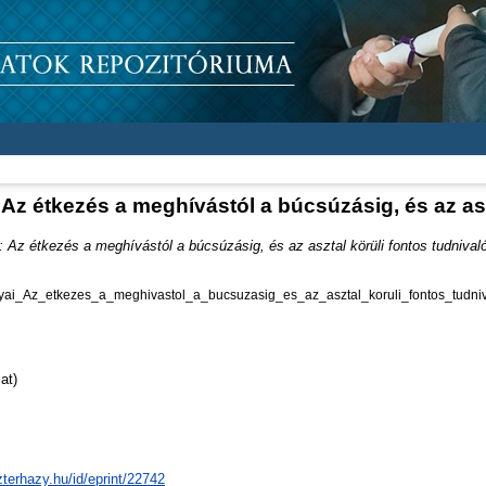
: Az étkezés a meghívástól a búcsúzásig, és az asz
: Az étkezés a meghívástól a búcsúzásig, és az asztal körüli fontos tudnival
ai_Az_etkezes_a_meghivastol_a_bucsuzasig_es_az_asztal_koruli_fontos_tudniv
at)
zterhazy.hu/id/eprint/22742