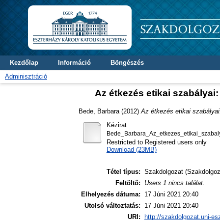
Kezdőlap
Információ
Böngészés
Adminisztráció
Az étkezés etikai szabályai
Bede, Barbara
(2012)
Az étkezés etikai szabályai
Kézirat
Bede_Barbara_Az_etkezes_etikai_szabaly
Restricted to Registered users only
Download (23MB)
Tétel típus:
Szakdolgozat (Szakdolgoz
Feltöltő:
Users 1 nincs találat.
Elhelyezés dátuma:
17 Júni 2021 20:40
Utolsó változtatás:
17 Júni 2021 20:40
URI:
http://szakdolgozat.uni-es