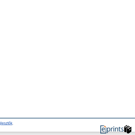
jlesztők
.