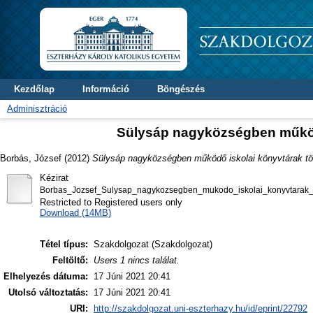
Kezdőlap
Információ
Böngészés
Adminisztráció
Sülysáp nagyközségben működő
Borbás, József
(2012)
Sülysáp nagyközségben működő iskolai könyvtárak tör
Kézirat
Borbas_Jozsef_Sulysap_nagykozsegben_mukodo_iskolai_konyvtarak_t
Restricted to Registered users only
Download (14MB)
Tétel típus:
Szakdolgozat (Szakdolgozat)
Feltöltő:
Users 1 nincs találat.
Elhelyezés dátuma:
17 Júni 2021 20:41
Utolsó változtatás:
17 Júni 2021 20:41
URI:
http://szakdolgozat.uni-eszterhazy.hu/id/eprint/22792