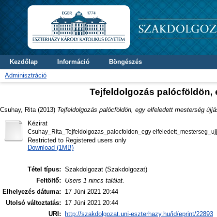
Kezdőlap
Információ
Böngészés
Adminisztráció
Tejfeldolgozás palócföldön, 
Csuhay, Rita
(2013)
Tejfeldolgozás palócföldön, egy elfeledett mesterség újj
Kézirat
Csuhay_Rita_Tejfeldolgozas_palocfoldon_egy elfeledett_mesterseg_ujj
Restricted to Registered users only
Download (1MB)
Tétel típus:
Szakdolgozat (Szakdolgozat)
Feltöltő:
Users 1 nincs találat.
Elhelyezés dátuma:
17 Júni 2021 20:44
Utolsó változtatás:
17 Júni 2021 20:44
URI:
http://szakdolgozat.uni-eszterhazy.hu/id/eprint/22893