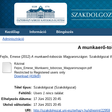
Kezdőlap
Információ
Böngészés
Adminisztráció
A munkaerő-to
Fejős, Emese
(2012)
A munkaerő-toborzás Magyarországon.
Szakdolgozat th
Kézirat
Fejos_Emese_Munkaero_toborzas_Magyarorszagon.pdf
Restricted to Registered users only
Download (416kB)
Tétel típus:
Szakdolgozat (Szakdolgozat)
Feltöltő:
Users 1 nincs találat.
Elhelyezés dátuma:
17 Júni 2021 20:45
Utolsó változtatás:
17 Júni 2021 20:45
URI:
http://szakdolgozat.uni-eszterhazy.hu/id/eprint/22959