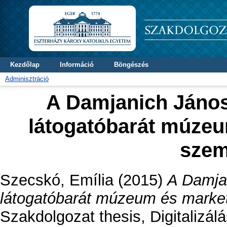
Kezdőlap
Információ
Böngészés
Adminisztráció
A Damjanich Jáno
látogatóbarát múzeu
szem
Szecskó, Emília
(2015)
A Damja
látogatóbarát múzeum és marke
Szakdolgozat thesis, Digitalizál