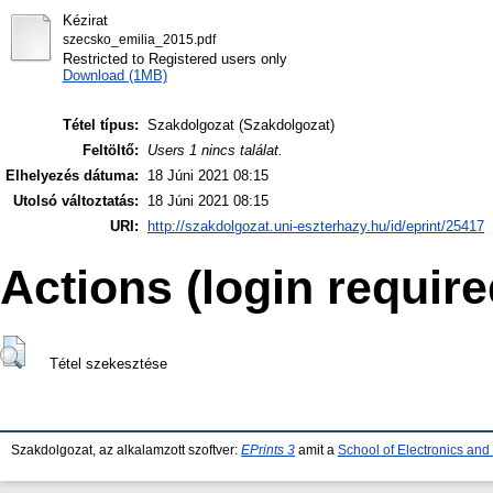
Kézirat
szecsko_emilia_2015.pdf
Restricted to Registered users only
Download (1MB)
Tétel típus:
Szakdolgozat (Szakdolgozat)
Feltöltő:
Users 1 nincs találat.
Elhelyezés dátuma:
18 Júni 2021 08:15
Utolsó változtatás:
18 Júni 2021 08:15
URI:
http://szakdolgozat.uni-eszterhazy.hu/id/eprint/25417
Actions (login require
Tétel szekesztése
Szakdolgozat, az alkalamzott szoftver:
EPrints 3
amit a
School of Electronics an