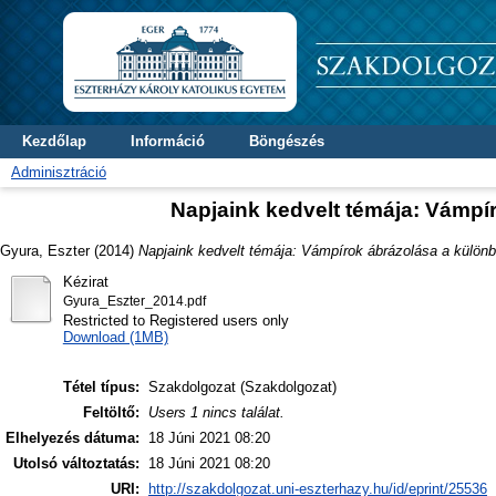
Kezdőlap
Információ
Böngészés
Adminisztráció
Napjaink kedvelt témája: Vámpí
Gyura, Eszter
(2014)
Napjaink kedvelt témája: Vámpírok ábrázolása a külön
Kézirat
Gyura_Eszter_2014.pdf
Restricted to Registered users only
Download (1MB)
Tétel típus:
Szakdolgozat (Szakdolgozat)
Feltöltő:
Users 1 nincs találat.
Elhelyezés dátuma:
18 Júni 2021 08:20
Utolsó változtatás:
18 Júni 2021 08:20
URI:
http://szakdolgozat.uni-eszterhazy.hu/id/eprint/25536