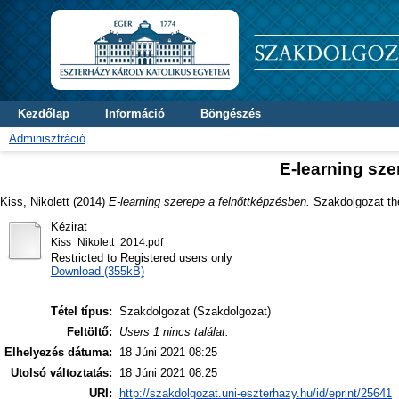
Kezdőlap
Információ
Böngészés
Adminisztráció
E-learning sze
Kiss, Nikolett
(2014)
E-learning szerepe a felnőttképzésben.
Szakdolgozat the
Kézirat
Kiss_Nikolett_2014.pdf
Restricted to Registered users only
Download (355kB)
Tétel típus:
Szakdolgozat (Szakdolgozat)
Feltöltő:
Users 1 nincs találat.
Elhelyezés dátuma:
18 Júni 2021 08:25
Utolsó változtatás:
18 Júni 2021 08:25
URI:
http://szakdolgozat.uni-eszterhazy.hu/id/eprint/25641