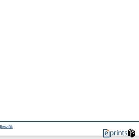
jlesztők
.