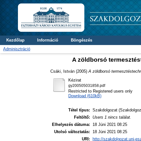
Kezdőlap
Információ
Böngészés
Adminisztráció
A zöldborsó termesztés
Csáki, István
(2005)
A zöldborsó termesztéstechn
Kézirat
gy200505031858.pdf
Restricted to Registered users only
Download (610kB)
Tétel típus:
Szakdolgozat (Szakdolgoz
Feltöltő:
Users 1 nincs találat.
Elhelyezés dátuma:
18 Júni 2021 08:25
Utolsó változtatás:
18 Júni 2021 08:25
URI:
http://szakdolgozat.uni-es