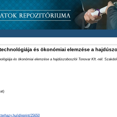
technológiája és ökonómiai elemzése a hajdúszob
ológiája és ökonómiai elemzése a hajdúszoboszlói Tonovar Kft.-nél.
Szakdolg
at)
zterhazy.hu/id/eprint/25650